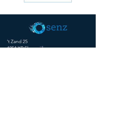
't Zand 25
4254 XP Sleeuwijk
Email: info@senz-vitaliteit.nl
Telefoon: +31 627170483
VOLG SENZ!
© 2026 by SenZ Vitaliteit. All rights
reserved.